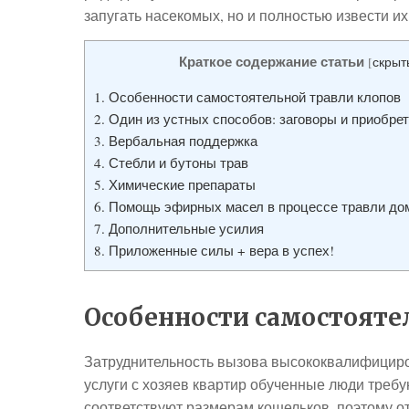
запугать насекомых, но и полностью извести их
Краткое содержание статьи
[
скрыт
1.
Особенности самостоятельной травли клопов
2.
Один из устных способов: заговоры и приобре
3.
Вербальная поддержка
4.
Стебли и бутоны трав
5.
Химические препараты
6.
Помощь эфирных масел в процессе травли до
7.
Дополнительные усилия
8.
Приложенные силы + вера в успех!
Особенности самостояте
Затруднительность вызова высококвалифициров
услуги с хозяев квартир обученные люди требу
соответствуют размерам кошельков, поэтому о