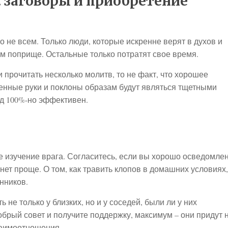
: заговоры и приобретение
о не всем. Только люди, которые искренне верят в духов и
ом поприще. Остальные только потратят свое время.
 прочитать несколько молитв, то не факт, что хорошее
щенные руки и поклоны образам будут являться тщетными
д 100%-но эффективен.
 изучение врага. Согласитесь, если вы хорошо осведомле
анет проще. О том, как травить клопов в домашних условиях,
нников.
 не только у близких, но и у соседей, были ли у них
рый совет и получите поддержку, максимум – они придут 
заимоотношения.