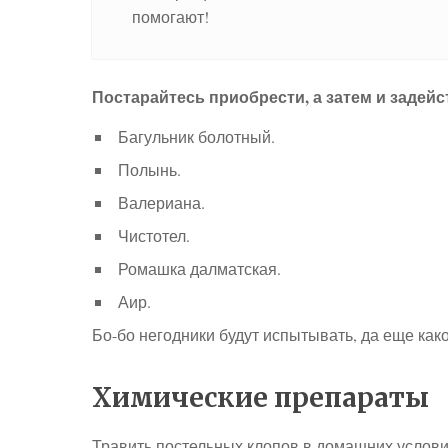
помогают!
Постарайтесь приобрести, а затем и задей
Багульник болотный.
Полынь.
Валериана.
Чистотел.
Ромашка далматская.
Аир.
Бо-бо негодники будут испытывать, да еще как
Химические препараты
Травить постельных клопов в домашних услов