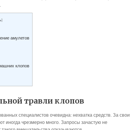
.
ь
]
тение амулетов
машних клопов
льной травли клопов
анных специалистов очевидна: нехватка средств. За свои
ют иногда чрезмерно много. Запросы зачастую не
т такого вмешательства отказываются.