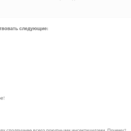
ствовать следующие:
ое!
иях сподручнее всего покупными инсектицидами. Почему?