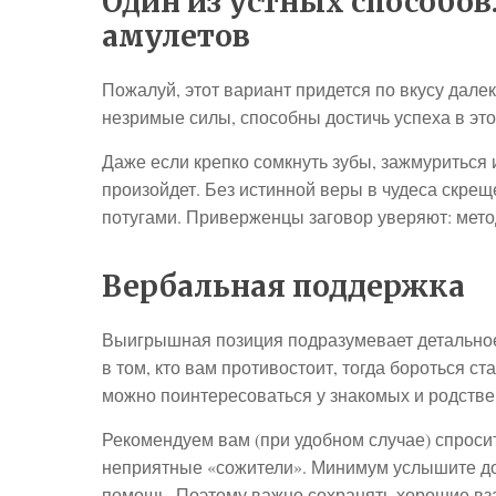
Один из устных способов
амулетов
Пожалуй, этот вариант придется по вкусу далек
незримые силы, способны достичь успеха в эт
Даже если крепко сомкнуть зубы, зажмуриться и
произойдет. Без истинной веры в чудеса скре
потугами. Приверженцы заговор уверяют: мето
Вербальная поддержка
Выигрышная позиция подразумевает детальное
в том, кто вам противостоит, тогда бороться ст
можно поинтересоваться у знакомых и родстве
Рекомендуем вам (при удобном случае) спросить
неприятные «сожители». Минимум услышите доб
помощь. Поэтому важно сохранять хорошие в