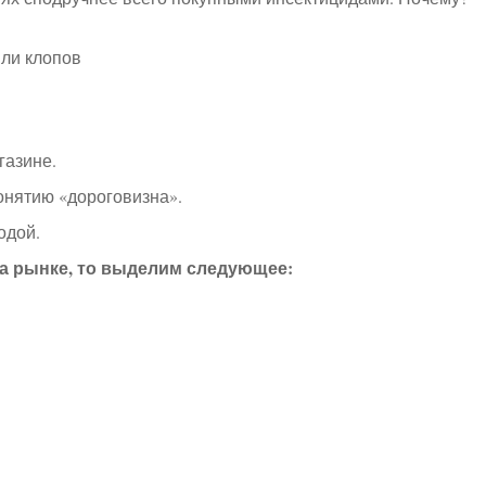
газине.
нятию «дороговизна».
одой.
на рынке, то выделим следующее: